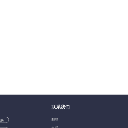
联系我们
邮箱：
服务
电话：