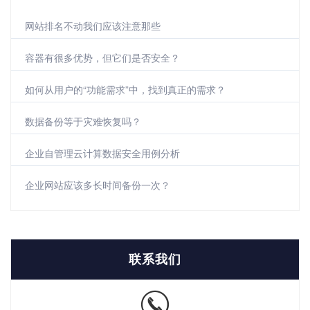
网站排名不动我们应该注意那些
容器有很多优势，但它们是否安全？
如何从用户的“功能需求”中，找到真正的需求？
数据备份等于灾难恢复吗？
企业自管理云计算数据安全用例分析
企业网站应该多长时间备份一次？
联系我们