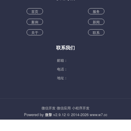
首页
服务
案例
新闻
关于
联系
联系我们
邮箱：
电话：
地址：
微信开发
微信应用
小程序开发
Powered by
v2.9.12 © 2014-2026
微擎
www.w7.cc
粤ICP备19080066号