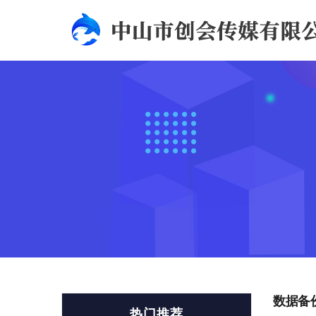
数据备
热门推荐