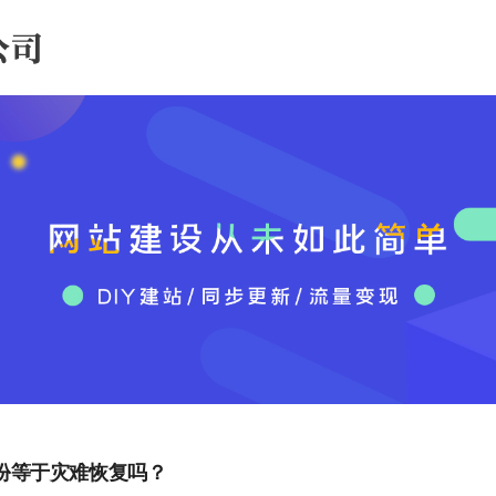
份等于灾难恢复吗？