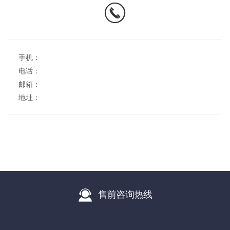
手机：
电话：
邮箱：
地址：
售前咨询热线