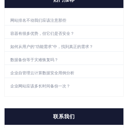
网站排名不动我们应该注意那些
容器有很多优势，但它们是否安全？
如何从用户的“功能需求”中，找到真正的需求？
数据备份等于灾难恢复吗？
企业自管理云计算数据安全用例分析
企业网站应该多长时间备份一次？
联系我们